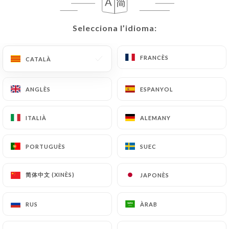
CA
MENÚ
Selecciona l’idioma:
Selecciona l’idioma:
FRANCÈS
FRANCÈS
CATALÀ
CATALÀ
ANGLÈS
ANGLÈS
ESPANYOL
ESPANYOL
/
INICI
RESSENYES
Ressenyes
ITALIÀ
ITALIÀ
ALEMANY
ALEMANY
PORTUGUÈS
PORTUGUÈS
SUEC
SUEC
150 ressenyes a Uniiti
简体中文 (XINÈS)
简体中文 (XINÈS)
JAPONÈS
JAPONÈS
4.7 / 5
RUS
RUS
ÀRAB
ÀRAB
Ressenyes 100 % reals i verificades.