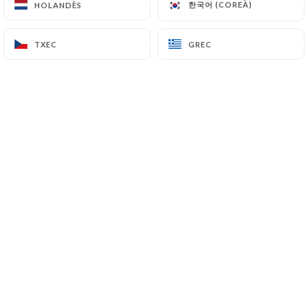
한국어 (COREÀ)
한국어 (COREÀ)
HOLANDÈS
HOLANDÈS
TXEC
TXEC
GREC
GREC
William S. valoració
W
5/5
Found on a quiet shaded street, it was
perfect to sit and eat during the slowly.
Portions are generous, the kefta was well
spiced, and the vegetables fresh.
17/06/2026
•
10:27
hélène y. valoració
H
5/5
Parfait! Très bonne cuisine, équilibrée!
Très très bon, je reviendrai!
14/06/2026
•
08:01