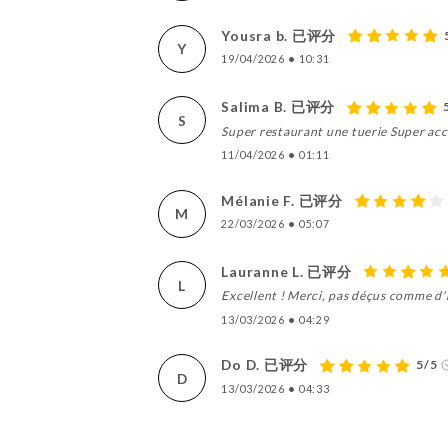
Yousra b. 已评分
Y
19/04/2026
•
10:31
Salima B. 已评分
S
Super restaurant une tuerie Super ac
11/04/2026
•
01:11
Mélanie F. 已评分
M
22/03/2026
•
05:07
Lauranne L. 已评分
L
Excellent ! Merci, pas déçus comme d'
13/03/2026
•
04:29
Do D. 已评分
5/5
D
13/03/2026
•
04:33