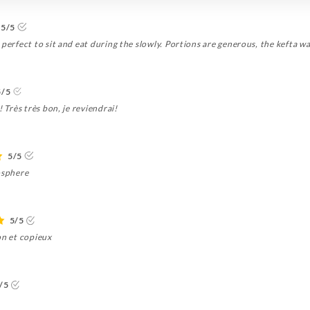
5/5
perfect to sit and eat during the slowly. Portions are generous, the kefta wa
5/5
 Très très bon, je reviendrai!
5/5
osphere
5/5
on et copieux
/5