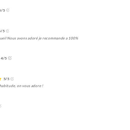
5/5
5/5
cueil Nous avons adoré je recommande a 100%
4/5
5/5
habitude, on vous adore !