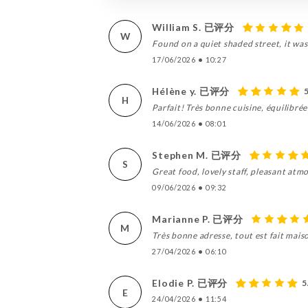
William S. 已评分
W
Found on a quiet shaded street, it was 
17/06/2026
•
10:27
Hélène y. 已评分
H
Parfait! Très bonne cuisine, équilibrée!
14/06/2026
•
08:01
Stephen M. 已评分
S
Great food, lovely staff, pleasant atm
09/06/2026
•
09:32
Marianne P. 已评分
M
Très bonne adresse, tout est fait mais
27/04/2026
•
06:10
Elodie P. 已评分
5
E
24/04/2026
•
11:54