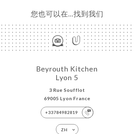
您也可以在…找到我们
Beyrouth Kitchen
Lyon 5
3 Rue Soufflot
69005 Lyon France
+33784982819
ZH