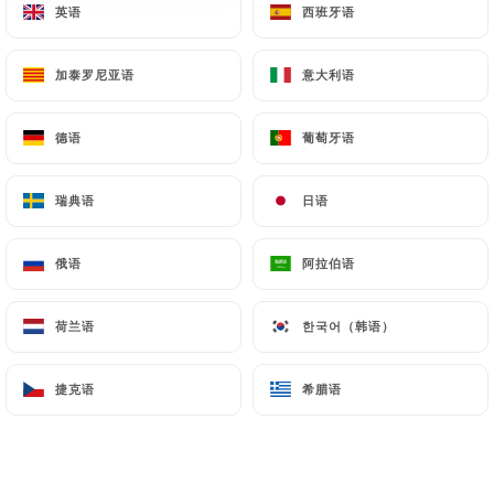
英语
英语
西班牙语
西班牙语
加泰罗尼亚语
加泰罗尼亚语
意大利语
意大利语
150 评论
RESTAURANT LIBANAIS
德语
德语
葡萄牙语
葡萄牙语
3 Rue Soufflot
69005 Lyon France
瑞典语
瑞典语
日语
日语
俄语
俄语
阿拉伯语
阿拉伯语
荷兰语
荷兰语
한국어（韩语）
한국어（韩语）
捷克语
捷克语
希腊语
希腊语
餐厅简介